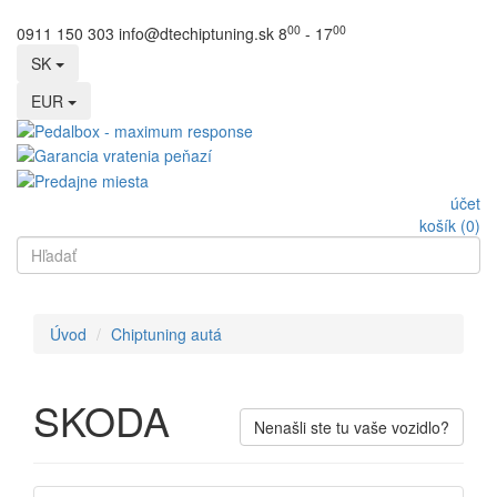
00
00
0911 150 303
info@dtechiptuning.sk
8
- 17
SK
EUR
účet
košík (0)
Úvod
Chiptuning autá
SKODA
Nenašli ste tu vaše vozidlo?