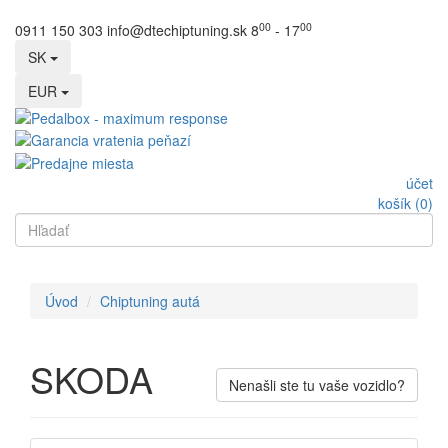
00
00
0911 150 303
info@dtechiptuning.sk
8
- 17
SK
EUR
účet
košík (0)
Úvod
Chiptuning autá
SKODA
Nenašli ste tu vaše vozidlo?