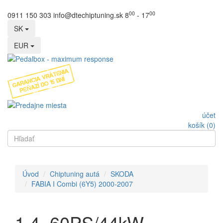
00
00
0911 150 303
info@dtechiptuning.sk
8
- 17
SK
EUR
účet
košík (0)
Úvod
Chiptuning autá
SKODA
FABIA I Combi (6Y5) 2000-2007
1.4, 60PS/44kW,